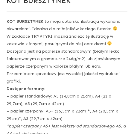
KOT BURSZTYNEK
KOT BURSZTYNEK
to moja autorska ilustracja wykonana
akwarelami. Idealna dla miłośników kociego futerka
W zakładce TRYPTYKI można znaleźć tę ilustrację w
zestawie z innymi, pasującymi do niej obrazkami
Dostępna jest na papierze standardowym (białym lekko
fakturowanym o gramaturze 246g/m2) lub zjawiskowym
papierze czerpanym w kolorze białym lub ecru.
Przedmiotem sprzedaży jest wysokiej jakości wydruk tej
grafiki.
Dostępne formaty:
– papier standardowy: A5 (14,8cm x 21cm), A4 (21 x
29,7cm), A3 (29,7cm x 42cm)
– papier czerpany: A5+ (16,5cm x 22cm)
*
, A4 (20,5cm x
29cm)*, A3 (29,7cm x 42cm)
*papier czerpany A5+ jest większy od standardowego A5, a
A4 jest ciut mniejszy