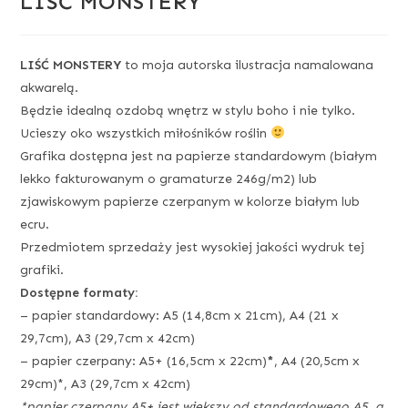
LIŚĆ MONSTERY
LIŚĆ MONSTERY
to moja autorska ilustracja namalowana
akwarelą.
Będzie idealną ozdobą wnętrz w stylu boho i nie tylko.
Ucieszy oko wszystkich miłośników roślin
Grafika dostępna jest na papierze standardowym (białym
lekko fakturowanym o gramaturze 246g/m2) lub
zjawiskowym papierze czerpanym w kolorze białym lub
ecru.
Przedmiotem sprzedaży jest wysokiej jakości wydruk tej
grafiki.
Dostępne formaty:
– papier standardowy: A5 (14,8cm x 21cm), A4 (21 x
29,7cm), A3 (29,7cm x 42cm)
– papier czerpany: A5+ (16,5cm x 22cm)
*
, A4 (20,5cm x
29cm)*, A3 (29,7cm x 42cm)
*papier czerpany A5+ jest większy od standardowego A5, a