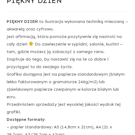
PIĘKNY DZIEŃ
PIĘKNY DZIEŃ
to ilustracja wykonana techniką mieszaną –
akwarelą oraz cyfrowo.
Jest afirmacją, która pomoże pozytywnie się nastroić na
cały dzień
Do zawieszenie w sypialni, salonie, kuchni –
tam, gdzie możesz ją zobaczyć z samego rana.
Inspiruje do tego, by nastawić się na te co dobre i
przyciągać to do swojego życia.
Grafika dostępna jest na papierze standardowym (białym
lekko fakturowanym o gramaturze 246g/m2) lub
zjawiskowym papierze czerpanym w kolorze białym lub
ecru.
Przedmiotem sprzedaży jest wysokiej jakości wydruk tej
grafiki.
Dostępne formaty:
– papier standardowy: A5 (14,8cm x 21cm), A4 (21 x
29,7cm), A3 (29,7cm x 42cm)