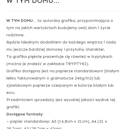
W TYM DOMU…
W TYM DOMU…
to autorska grafika, przypominająca o
tym na jakich wartościach budujemy swój dom i życie
rodzinne.
Będzie idealnym dodatkiem do każdego wnętrza i nada
mu jeszcze bardziej domowy i przytulny charakter.
Ta grafika pięknie prezentuje się również w tryptykach
(można je znaleźć w zakładce TRYPTYKI).
Grafika dostępna jest na papierze standardowym (białym
lekko fakturowanym o gramaturze 246g/m2) lub
zjawiskowym papierze czerpanym w kolorze białym lub
ecru.
Przedmiotem sprzedaży jest wysokiej jakości wydruk tej
grafiki.
Dostępne formaty:
– papier standardowy: A5 (14,8cm x 21cm), A4 (21 x
29,7cm), A3 (29,7cm x 42cm)