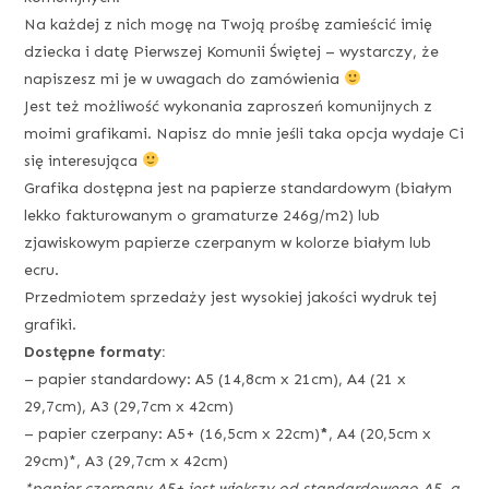
Na każdej z nich mogę na Twoją prośbę zamieścić imię
dziecka i datę Pierwszej Komunii Świętej – wystarczy, że
napiszesz mi je w uwagach do zamówienia
Jest też możliwość wykonania zaproszeń komunijnych z
moimi grafikami. Napisz do mnie jeśli taka opcja wydaje Ci
się interesująca
Grafika dostępna jest na papierze standardowym (białym
lekko fakturowanym o gramaturze 246g/m2) lub
zjawiskowym papierze czerpanym w kolorze białym lub
ecru.
Przedmiotem sprzedaży jest wysokiej jakości wydruk tej
grafiki.
Dostępne formaty:
– papier standardowy: A5 (14,8cm x 21cm), A4 (21 x
29,7cm), A3 (29,7cm x 42cm)
– papier czerpany: A5+ (16,5cm x 22cm)
*
, A4 (20,5cm x
29cm)*, A3 (29,7cm x 42cm)
*papier czerpany A5+ jest większy od standardowego A5, a